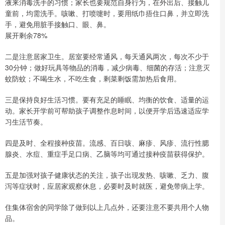
液来消毒洗手的习惯；家长也要规范自身行为，在外出后、接触儿
童前，均需洗手。咳嗽、打喷嚏时，要用纸巾捂住口鼻，并立即洗
手，避免用脏手接触口、眼、鼻。
展开剩余78%
二是注意居家卫生。居室要经常通风，每天通风两次，每次不少于
30分钟；做好玩具等物品的消毒，减少病毒、细菌的存活；注意灭
蚊防蚊；不喝生水，不吃生食，剩菜剩饭需加热后食用。
三是保持良好生活习惯。要有充足的睡眠、均衡的饮食、适量的运
动。家长开学前可帮助孩子调整作息时间，以便开学后迅速适应学
习生活节奏。
四是及时、全程接种疫苗。流感、百日咳、麻疹、风疹、流行性腮
腺炎、水痘、重症手足口病、乙脑等均可通过接种疫苗获得保护。
五是加强对孩子健康状态的关注，孩子出现发热、咳嗽、乏力、腹
泻等症状时，应居家观察休息，必要时及时就医，避免带病上学。
住集体宿舍的同学除了做到以上几点外，还要注意不要共用个人物
品。