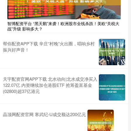
智博配资平台 “黑天鹅”来袭！欧洲股市全线杀跌！美欧“关税大
战”升级 影响多大？
帮你配资APP下载 辛庄“村晚”火出圈，唱响乡村
振兴好声音！
天宇配资官网APP下载 北水动向|北水成交净买入
122.07亿 内资继续加仓港股ETF 抢筹盈富基金
(02800)超37亿港元
晶顶网配资官网 寒武纪-U成交额达200亿元