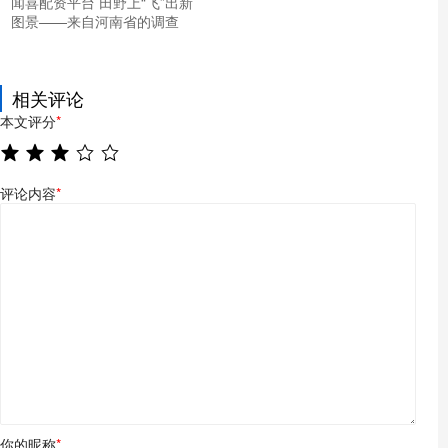
闻喜配资平台 田野上“飞”出新
图景——来自河南省的调查
相关评论
本文评分
*
评论内容
*
你的昵称
*