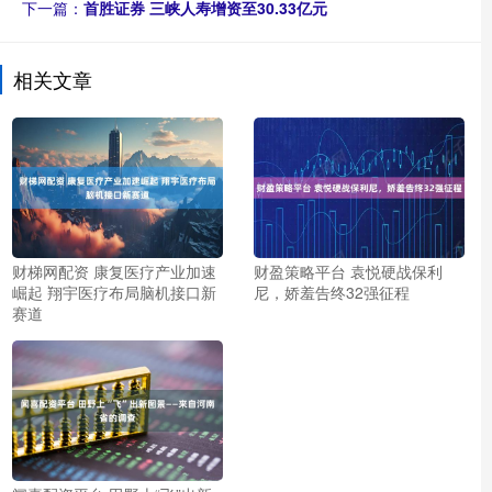
下一篇：
首胜证券 三峡人寿增资至30.33亿元
相关文章
财梯网配资 康复医疗产业加速
财盈策略平台 袁悦硬战保利
崛起 翔宇医疗布局脑机接口新
尼，娇羞告终32强征程
赛道