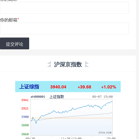
你的邮箱
*
提交评论
沪深京指数
上证综指
3940.04
+39.68
+1.02%