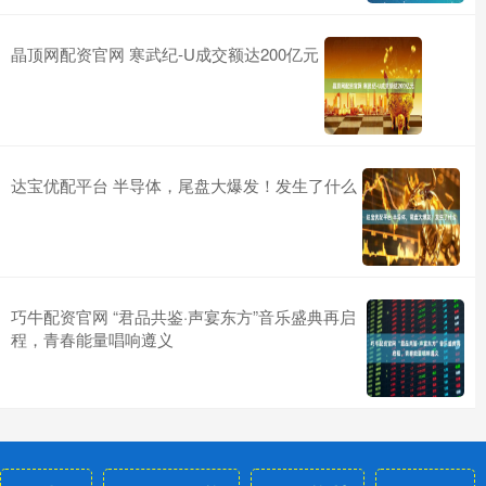
晶顶网配资官网 寒武纪-U成交额达200亿元
达宝优配平台 半导体，尾盘大爆发！发生了什么
巧牛配资官网 “君品共鉴·声宴东方”音乐盛典再启
程，青春能量唱响遵义