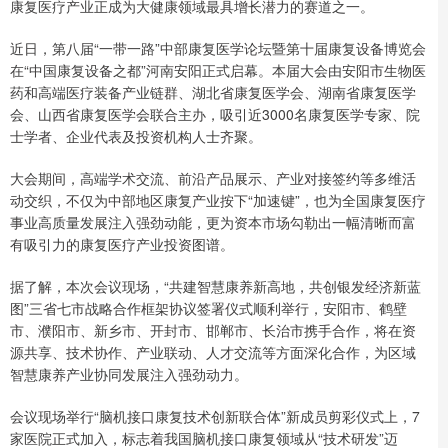
康复医疗产业正成为大健康领域最具增长潜力的赛道之一。
近日，第八届“一带一路”中部康复医学论坛暨第十届康复设备博览会
在“中国康复设备之都”河南安阳正式启幕。本届大会由安阳市生物医
药和高端医疗装备产业链群、湖北省康复医学会、湖南省康复医学
会、山西省康复医学会联合主办，吸引近3000名康复医学专家、院
士学者、企业代表及投资机构人士齐聚。
大会期间，高端学术交流、前沿产品展示、产业对接签约等多维活
动交织，不仅为中部地区康复产业按下“加速键”，也为全国康复医疗
事业高质量发展注入强劲动能，更为资本市场勾勒出一幅清晰而富
有吸引力的康复医疗产业投资图谱。
据了解，本次会议现场，“共建智慧康养新高地，共创银发经济新蓝
图”三省七市战略合作框架协议签署仪式顺利举行，安阳市、鹤壁
市、濮阳市、新乡市、开封市、邯郸市、长治市携手合作，将在资
源共享、技术协作、产业联动、人才交流等方面深化合作，为区域
智慧康养产业协同发展注入强劲动力。
会议现场举行“脑机接口康复技术创新联合体”新成员剪彩仪式上，7
家医院正式加入，标志着我国脑机接口康复领域从“技术研发”迈