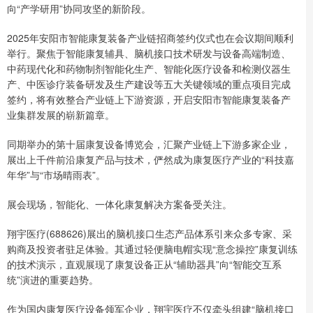
向“产学研用”协同攻坚的新阶段。
2025年安阳市智能康复装备产业链招商签约仪式也在会议期间顺利
举行。聚焦于智能康复辅具、脑机接口技术研发与设备高端制造、
中药现代化和药物制剂智能化生产、智能化医疗设备和检测仪器生
产、中医诊疗装备研发及生产建设等五大关键领域的重点项目完成
签约，将有效整合产业链上下游资源，开启安阳市智能康复装备产
业集群发展的崭新篇章。
同期举办的第十届康复设备博览会，汇聚产业链上下游多家企业，
展出上千件前沿康复产品与技术，俨然成为康复医疗产业的“科技嘉
年华”与“市场晴雨表”。
展会现场，智能化、一体化康复解决方案备受关注。
翔宇医疗(688626)展出的脑机接口生态产品体系引来众多专家、采
购商及投资者驻足体验。其通过轻便脑电帽实现“意念操控”康复训练
的技术演示，直观展现了康复设备正从“辅助器具”向“智能交互系
统”演进的重要趋势。
作为国内康复医疗设备领军企业，翔宇医疗不仅牵头组建“脑机接口