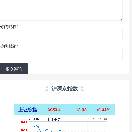
你的昵称
*
你的邮箱
*
提交评论
沪深京指数
上证综指
3953.41
+13.38
+0.34%