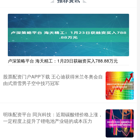
推荐资讯
卢深策略平台 海天精工：1月23日获融资买入788.88万元
股票配资门户APP下载 王心迪获得米兰冬奥会自
由式滑雪男子空中技巧冠军
明珠配资平台 同兴科技：近期碳酸锂价格上涨，
一定程度上提升了锂电池产业链的成本压力