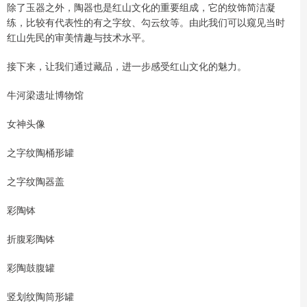
除了玉器之外，陶器也是红山文化的重要组成，它的纹饰简洁凝
练，比较有代表性的有之字纹、勾云纹等。由此我们可以窥见当时
红山先民的审美情趣与技术水平。
接下来，让我们通过藏品，进一步感受红山文化的魅力。
牛河梁遗址博物馆
女神头像
之字纹陶桶形罐
之字纹陶器盖
彩陶钵
折腹彩陶钵
彩陶鼓腹罐
竖划纹陶筒形罐