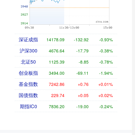
深证成指
14178.09
-132.92
-0.93%
沪深300
4676.64
-17.79
-0.38%
北证50
1125.39
-8.85
-0.78%
创业板指
3494.00
-69.11
-1.94%
基金指数
7242.86
+0.76
+0.01%
国债指数
229.74
+0.05
+0.02%
期指IC0
7836.20
-19.00
-0.24%