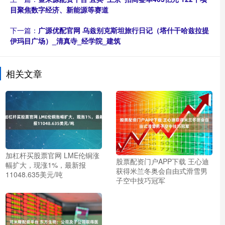
目聚焦数字经济、新能源等赛道
下一篇：
广源优配官网 乌兹别克斯坦旅行日记（塔什干哈兹拉提
伊玛目广场）_清真寺_经学院_建筑
相关文章
加杠杆买股票官网 LME伦铜涨
股票配资门户APP下载 王心迪
幅扩大，现涨1%，最新报
获得米兰冬奥会自由式滑雪男
11048.635美元/吨
子空中技巧冠军