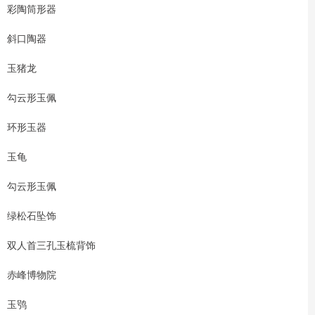
彩陶筒形器
斜口陶器
玉猪龙
勾云形玉佩
环形玉器
玉龟
勾云形玉佩
绿松石坠饰
双人首三孔玉梳背饰
赤峰博物院
玉鸮