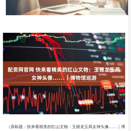
（原标题：快来看精美的红山文物：玉猪龙玉凤女神头像……｜博