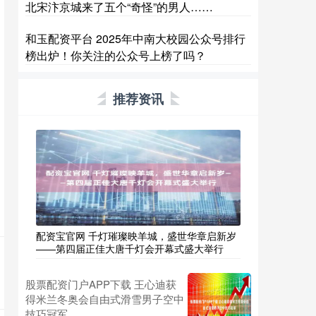
北宋汴京城来了五个“奇怪”的男人……
和玉配资平台 2025年中南大校园公众号排行
榜出炉！你关注的公众号上榜了吗？
推荐资讯
配资宝官网 千灯璀璨映羊城，盛世华章启新岁
——第四届正佳大唐千灯会开幕式盛大举行
股票配资门户APP下载 王心迪获
得米兰冬奥会自由式滑雪男子空中
技巧冠军