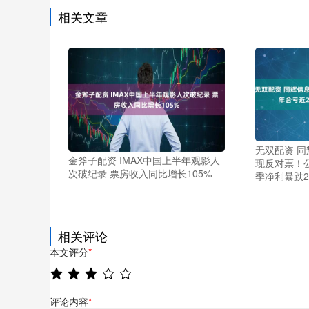
相关文章
无双配资 
金斧子配资 IMAX中国上半年观影人
现反对票！公
次破纪录 票房收入同比增长105%
季净利暴跌2
相关评论
本文评分
*
评论内容
*