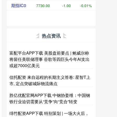
期指IC0
7730.00
-1.00
-0.01%
热点资讯
富配平台APP下载 美股盘前要点 | 鲍威尔称
将留任美联储理事 谷歌等四巨头今年AI支出
或超7000亿美元
信托配资 来自远程的长期主义答卷: 星智T上
市, 定点突破城际物流痛点
胜亿优配官网APP下载 中钢协姜维：中国钢
铁行业迫切需要从“竞争”向“竞合”转变
绵竹配资APP下载 特别策划 | 一场大火后，