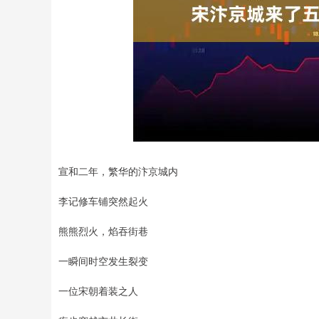
宣和二年，繁华的汴京城内
李记修车铺突然起火
熊熊烈火，焰吞街巷
一瞬间时空发生裂变
一位宋朝着装之人