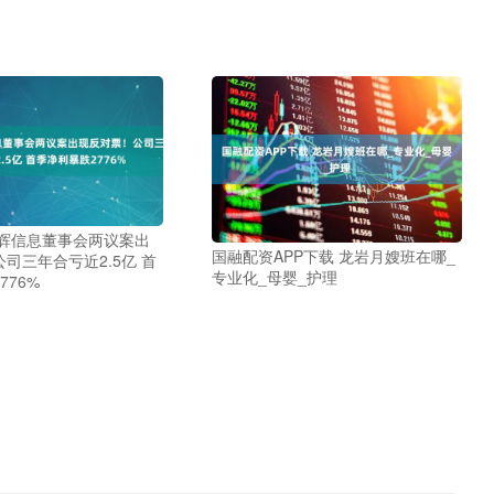
同辉信息董事会两议案出
国融配资APP下载 龙岩月嫂班在哪_
司三年合亏近2.5亿 首
专业化_母婴_护理
776%