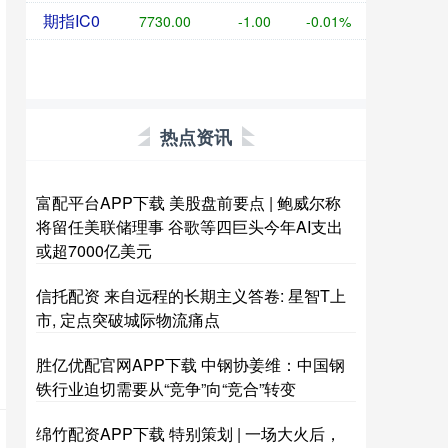
期指IC0
7730.00
-1.00
-0.01%
热点资讯
富配平台APP下载 美股盘前要点 | 鲍威尔称
将留任美联储理事 谷歌等四巨头今年AI支出
或超7000亿美元
信托配资 来自远程的长期主义答卷: 星智T上
市, 定点突破城际物流痛点
胜亿优配官网APP下载 中钢协姜维：中国钢
铁行业迫切需要从“竞争”向“竞合”转变
绵竹配资APP下载 特别策划 | 一场大火后，