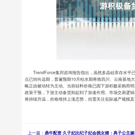
TrendForce集邦咨询报告指出，虽然多晶硅库存水
点已转向远期，普遍预期10月枯水期将致四川、云南基地
略正由被动转为主动。当前硅料价格已因下游积极采购而明
政策干预，下游主动备货则起到了加速作用。市场交易逻辑已
将持续升温，价格维持上涨态势，但需关注实际减产规模及
上一篇：
鼎牛配资 久子妃比纪子妃会挑女婿：典子公主