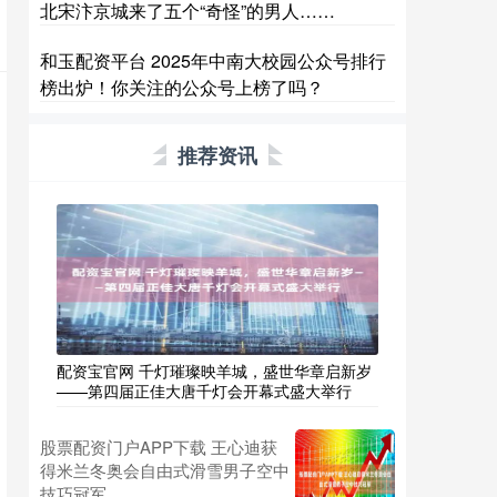
北宋汴京城来了五个“奇怪”的男人……
和玉配资平台 2025年中南大校园公众号排行
榜出炉！你关注的公众号上榜了吗？
推荐资讯
配资宝官网 千灯璀璨映羊城，盛世华章启新岁
——第四届正佳大唐千灯会开幕式盛大举行
股票配资门户APP下载 王心迪获
得米兰冬奥会自由式滑雪男子空中
技巧冠军