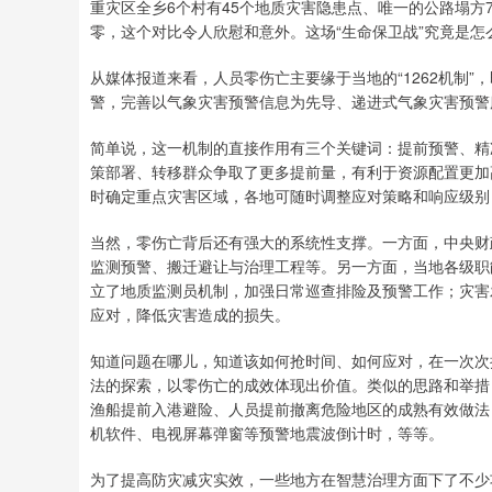
重灾区全乡6个村有45个地质灾害隐患点、唯一的公路塌方
零，这个对比令人欣慰和意外。这场“生命保卫战”究竟是怎
从媒体报道来看，人员零伤亡主要缘于当地的“1262机制”
警，完善以气象灾害预警信息为先导、递进式气象灾害预警
简单说，这一机制的直接作用有三个关键词：提前预警、精
策部署、转移群众争取了更多提前量，有利于资源配置更加
时确定重点灾害区域，各地可随时调整应对策略和响应级别
当然，零伤亡背后还有强大的系统性支撑。一方面，中央财
监测预警、搬迁避让与治理工程等。另一方面，当地各级职
立了地质监测员机制，加强日常巡查排险及预警工作；灾害
应对，降低灾害造成的损失。
知道问题在哪儿，知道该如何抢时间、如何应对，在一次次
法的探索，以零伤亡的成效体现出价值。类似的思路和举措
渔船提前入港避险、人员提前撤离危险地区的成熟有效做法
机软件、电视屏幕弹窗等预警地震波倒计时，等等。
为了提高防灾减灾实效，一些地方在智慧治理方面下了不少功