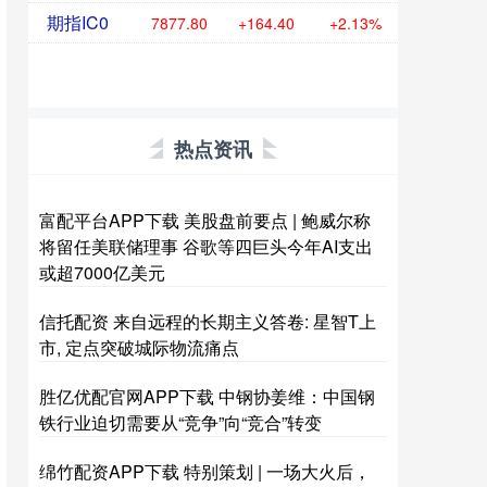
期指IC0
7877.80
+164.40
+2.13%
热点资讯
富配平台APP下载 美股盘前要点 | 鲍威尔称
将留任美联储理事 谷歌等四巨头今年AI支出
或超7000亿美元
信托配资 来自远程的长期主义答卷: 星智T上
市, 定点突破城际物流痛点
胜亿优配官网APP下载 中钢协姜维：中国钢
铁行业迫切需要从“竞争”向“竞合”转变
绵竹配资APP下载 特别策划 | 一场大火后，