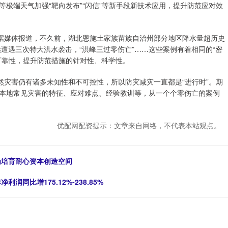
极端天气加强“靶向发布”“闪信”等新手段新技术应用，提升防范应对效
。据媒体报道，不久前，湖北恩施土家族苗族自治州部分地区降水量超历史
连续遭遇三次特大洪水袭击，“洪峰三过零伤亡”……这些案例有着相同的“密
可靠性，提升防范措施的针对性、科学性。
然灾害仍有诸多未知性和不可控性，所以防灾减灾一直都是“进行时”。期
本地常见灾害的特征、应对难点、经验教训等，从一个个零伤亡的案例
优配网配资提示：文章来自网络，不代表本站观点。
为培育耐心资本创造空间
润同比增175.12%-238.85%