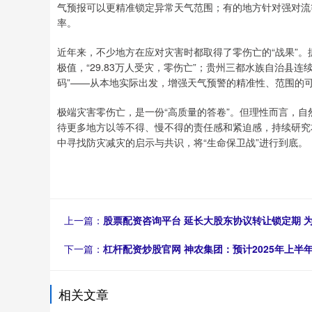
气预报可以更精准锁定异常天气范围；有的地方针对强对流等
率。
近年来，不少地方在应对灾害时都取得了零伤亡的“战果”
极值，“29.83万人受灾，零伤亡”；贵州三都水族自治县
码”——从本地实际出发，增强天气预警的精准性、范围的
极端灾害零伤亡，是一份“高质量的答卷”。但理性而言，自
待更多地方以等不得、慢不得的责任感和紧迫感，持续研究
中寻找防灾减灾的启示与共识，将“生命保卫战”进行到底。
上一篇：
股票配资咨询平台 延长大股东协议转让锁定期 
下一篇：
杠杆配资炒股官网 神农集团：预计2025年上半年净利
相关文章