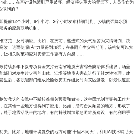
74处……在基础设施遭到严重破坏、经济损失重大的背景下，人员伤亡为
么做到的？
，即提前12个小时、6个小时、2个小时发布精细到县、乡镇的强降水预
服务的应急联动机制。
准防范、及时响应。比如，在灾前，递进式的天气预警为灾情研判、决
高效，进而使“防灾”力量得到加强；在暴雨产生灾害期间，该机制可以实
，让相关防范和应对灾情工作更有方向感……
政持续多年下拨专项资金支持云南省地质灾害综合防治体系建设，涵盖
能部门对发生过灾害的山体、江堤等地质灾害点进行了针对性治理，建
发生后，各职能部门组成抢险救灾工作组及时向灾区进发，以最快速度
抢险救灾的实践中不断校准相关预案和做法，这种因地制宜完善工作方
，在其他一些地方也得到了应用。比如，沿海台风频发的地方，形成了
；处于地震活跃带的地方，有的持续增加紧急避难所建设，有的利用手
夫。比如，地理环境复杂的地方可能“十里不同天”，利用AI技术辅助天