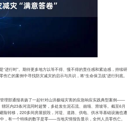
是“进行时”。期待更多地方以等不得、慢不得的责任感和紧迫感，持续研
零伤亡的案例中寻找防灾减灾的启示与共识，将“生命保卫战”进行到底。
急管理部通报表扬了一起针对山洪极端灾害的应急响应实践典型案例——
，辖区内23条河流同时超警，多处发生泥石流、崩塌、滑坡等。截至6月
急避险转移，220多间房屋损毁，河堤、道路、供电、供水等基础设施也遭
灾中，有一个特殊的数字是零——当地灾情报告显示，全州人员零伤亡。