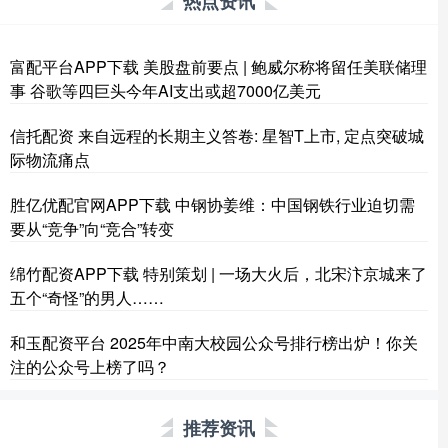
热点资讯
富配平台APP下载 美股盘前要点 | 鲍威尔称将留任美联储理
事 谷歌等四巨头今年AI支出或超7000亿美元
信托配资 来自远程的长期主义答卷: 星智T上市, 定点突破城
际物流痛点
胜亿优配官网APP下载 中钢协姜维：中国钢铁行业迫切需
要从“竞争”向“竞合”转变
绵竹配资APP下载 特别策划 | 一场大火后，北宋汴京城来了
五个“奇怪”的男人……
和玉配资平台 2025年中南大校园公众号排行榜出炉！你关
注的公众号上榜了吗？
推荐资讯