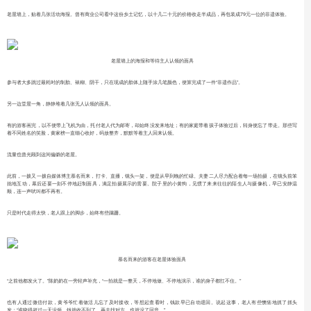
老屋墙上，贴着几张活动海报。曾有商业公司看中这份乡土记忆，以十几二十元的价格收走半成品，再包装成79元一位的非遗体验。
老屋墙上的海报和等待主人认领的面具
参与者大多跳过最耗时的制胎、裱糊、阴干，只在现成的胎体上随手涂几笔颜色，便算完成了一件“非遗作品”。
另一边堂屋一角，静静堆着几张无人认领的面具。
有的游客画完，以不便带上飞机为由，托付老人代为邮寄，却始终没发来地址；有的家庭带着孩子体验过后，转身便忘了带走。那些写
着不同姓名的笑脸，黄家榜一直细心收好，码放整齐，默默等着主人回来认领。
流量也曾光顾到这间偏僻的老屋。
此前，一拨又一拨自媒体博主慕名而来，打卡、直播，镜头一架，便是从早到晚的忙碌。夫妻二人尽力配合着每一场拍摄，在镜头前笨
拙地互动，幕后还要一刻不停地赶制面具，满足拍摄展示的需要。院子里的小黄狗，见惯了来来往往的陌生人与摄像机，早已安静温
顺，连一声吠叫都不再有。
只是时代走得太快，老人跟上的脚步，始终有些蹒跚。
慕名而来的游客在老屋体验面具
“之前他都发火了。”陈奶奶在一旁轻声补充，“一拍就是一整天，不停地做、不停地演示，谁的身子都扛不住。”
也有人通过微信付款，黄爷爷忙着做活儿忘了及时接收，等想起查看时，钱款早已自动退回。说起这事，老人有些懊恼地抓了抓头
发：“谁晓得超过一天没领，钱就收不到了，再去找对方，也就没了回音。”