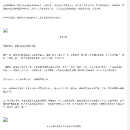
改革开放初期，正是农村舞狮最鼎盛的年月。舞狮阵里，“笑头和尚”是灵魂角色：扮演者反穿羊皮背心，手执蒲扇或拂尘，引狮起舞，用
滑稽诙谐的动作逗得满场欢笑。大人节前买给孩子当玩具，年后挂在堂屋或猪圈旁，寓意五谷丰登、六畜兴旺。
小小一张面具，是家家户户必备的年货，是当年最火的“新年爆款”。
笑头和尚
那时的红火，是如今难以想象的热闹。
每年十月，黄家榜和陈奶奶就开始为春节赶工。凌晨三四点，煤油灯一亮，夫妻俩便手脚不停，连饭都顾不上吃。年轻力壮的日子，他
们一天能做上百个，院子里堆得高高满满，远近村民都上门提前预订。
一进腊月，黄家榜就骑着自行车，驮着层层叠叠的面具走乡串镇。青白江、金堂、邛崃、大邑，最远还骑到过重庆。一个面具卖两毛、
五角，一个月能卖出一万多个，从来不愁卖。他走到哪里，孩子们就追着笑到哪里，那些憨态可掬的脸，是一代人最鲜亮的童年。
“现在的娃娃，好玩的东西太多了，谁还稀罕这个哟。”
如今，黄爷爷的老主顾，大多是揣着情怀回来的中年人。偶尔有人在抖音上刷到他，循着记忆跨山越水而来，只为找回童年里那一抹熟
悉的年味。
为了跟上新的审美，黄家榜照着电视里的三星堆、哪吒形象，一点点重新刻模具，想把老面具改出新潮模样；年近八十的陈奶奶，也学
着拿起手机拍抖音，用并不熟练的镜头和剪辑，一点点展示家里的笑头和尚。账号慢慢攒下两千多位粉丝、陈奶奶笑着摇摇头：“真正来
问、来买的，其实不多。”
黄爷爷用笑头和尚工艺做的三星堆面具