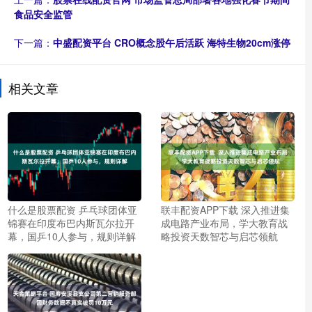
食品安全监管
下一篇：
中盛配资平台 CRO概念股午后活跃 海特生物20cm涨停
相关文章
什么是股票配资 乒乓球团体亚
联丰配资APP下载 深入推进集
锦赛在印度布巴内斯瓦尔拉开
成电路产业布局，学大教育战
幕，国乒10人参与，规则详解
略投资天数智芯与启芯领航