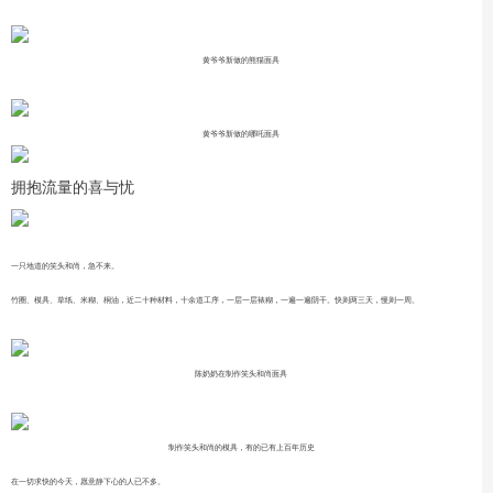
黄爷爷新做的熊猫面具
黄爷爷新做的哪吒面具
拥抱流量的喜与忧
一只地道的笑头和尚，急不来。
竹圈、模具、草纸、米糊、桐油，近二十种材料，十余道工序，一层一层裱糊，一遍一遍阴干。快则两三天，慢则一周。
陈奶奶在制作笑头和尚面具
制作笑头和尚的模具，有的已有上百年历史
在一切求快的今天，愿意静下心的人已不多。