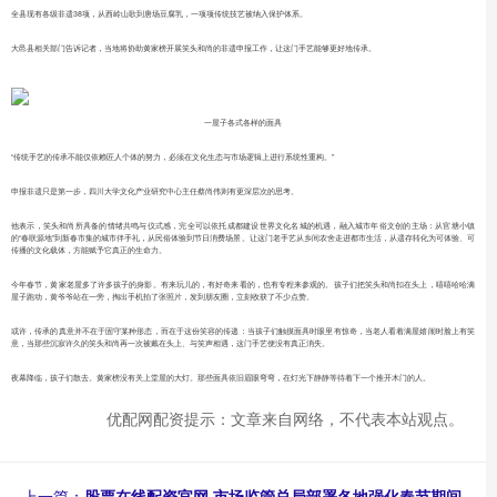
全县现有各级非遗38项，从西岭山歌到唐场豆腐乳，一项项传统技艺被纳入保护体系。
大邑县相关部门告诉记者，当地将协助黄家榜开展笑头和尚的非遗申报工作，让这门手艺能够更好地传承。
一屋子各式各样的面具
“传统手艺的传承不能仅依赖匠人个体的努力，必须在文化生态与市场逻辑上进行系统性重构。”
申报非遗只是第一步，四川大学文化产业研究中心主任蔡尚伟则有更深层次的思考。
他表示，笑头和尚所具备的情绪共鸣与仪式感，完全可以依托成都建设世界文化名城的机遇，融入城市年俗文创的主场：从官塘小镇
的“春联源地”到新春市集的城市伴手礼，从民俗体验到节日消费场景。让这门老手艺从乡间农舍走进都市生活，从遗存转化为可体验、可
传播的文化载体，方能赋予它真正的生命力。
今年春节，黄家老屋多了许多孩子的身影。有来玩儿的，有好奇来看的，也有专程来参观的。孩子们把笑头和尚扣在头上，嘻嘻哈哈满
屋子跑动，黄爷爷站在一旁，掏出手机拍了张照片，发到朋友圈，立刻收获了不少点赞。
或许，传承的真意并不在于固守某种形态，而在于这份笑容的传递：当孩子们触摸面具时眼里有惊奇，当老人看着满屋嬉闹时脸上有笑
意，当那些沉寂许久的笑头和尚再一次被戴在头上、与笑声相遇，这门手艺便没有真正消失。
夜幕降临，孩子们散去。黄家榜没有关上堂屋的大灯。那些面具依旧眉眼弯弯，在灯光下静静等待着下一个推开木门的人。
优配网配资提示：文章来自网络，不代表本站观点。
上一篇：
股票在线配资官网 市场监管总局部署各地强化春节期间