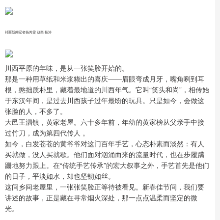
封面新闻记者杨芮雯 赵奕 杨涛
川西平原的年味，是从一张笑脸开始的。
那是一种用草纸和米浆糊出的喜庆——眉眼弯成月牙，嘴角咧到耳
根，憨拙质朴里，藏着最地道的川西年气。它叫“笑头和尚”，相传始
于东汉年间，是过去川西孩子过年最盼的玩具。只是如今，会做这
张脸的人，不多了。
大邑王泗镇，黄家老屋。六十多年前，年幼的黄家榜从父亲手中接
过竹刀，成为第四代传人 。
如今，白发苍苍的黄爷爷对这门百年手艺，心态朴素而淡然：有人
买就做，没人买就歇。他们面对汹涌而来的流量时代，也在步履蹒
跚地努力跟上。在“传统手艺传承”的宏大叙事之外，手艺首先是他们
的日子，平淡如水，却也坚韧如丝。
这间乡间老屋里，一张张笑脸正等待被看见。新春佳节间，我们要
讲述的故事，正是藏在寻常烟火深处，那一点点温柔而坚定的微
光。