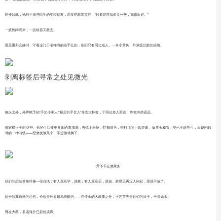
即便如此，他对于那些陌生的年轻朋友，态度仍非常实在：“只要能帮我多卖一些，我都欢迎。”
一波热闹涌来，一波喧嚣又散去。
屋里重归安静时，守着这门日渐稀薄的老手艺的，依旧只有两位老人、一条小黄狗，和满室沉默的笑脸。
剥离标签后寻常之处见微光
镜头之外，外界赋予的“手艺传承人”“最后的手艺人”等宏大标签，于两位老人而言，终究有些遥远。
黄家榜很少想这些。他的生活被更具体的事填满：去镇上赶场，打扫屋舍，照料那间小杂货铺。做笑头和尚，早已不是营生，而是闲暇
时的一种习惯——想做便做几个，不想做就搁下。
黄爷爷在做家务
他们的想法简单得像一张白纸：有人愿意学，就教；有人愿意买，就做。若哪天再没人问起，那就不做了。
这份顺其自然的坦然，恰恰是外界最易忽略的——在传承的大叙事之外，手艺首先是他们的日子，平淡如水。
而在大邑，非遗保护已蔚然成风。