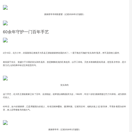
黄家榜爷爷和陈婆婆（记者2026年2月摄影）
60余年守护一门百年手艺
2月10日，北方小年，封面新闻记者推开大邑县王泗镇黄家榜老屋的木门，一屋子憨态可掬的“笑头和尚”面具，猝不及防映入眼帘。
相传源于东汉、曾盛行于川西的笑头和尚面具，曾是舞狮表演的经典道具，以手工草纸、天然米浆糊制彩绘而成，造型喜庆夸张，是川
西几代人的经典年味记忆和造型符号。
笑头和尚
这门手艺，在大邑王泗镇黄家已传了百年。自清朝起，祖辈便以糊制面具为业，1962年，年仅11岁的黄家榜接过竹刀与草纸，成为第四
代传人。
63年后，如今的黄家榜，已是两鬓斑白的老人，却依旧精神矍铄、腿脚利落。记者到访时，他刚从镇上“赶场”归来，手里拎着置办的年
货，身上还带着集市的烟火气。
黄家榜爷爷（记者2026年2月摄影）