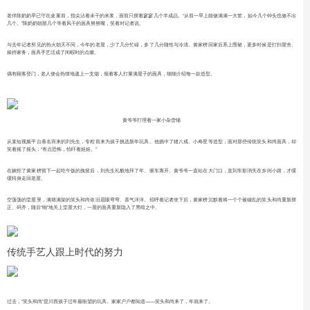
老伴陈奶奶早已守在桌案前，指尖沾着未干的米浆，面前只摆着寥寥几个半成品。“从前一早上能做满满一大筐，如今几个钟头也做不出
几个。”陈奶奶朝那几个等着风干的面具努努嘴，笑着对记者说。
与去年记者所见的热火朝天不同，今年的老屋，少了几分忙碌，多了几分随性与冷清。黄家榜回家后系上围裙，更多时候是打扫屋舍、
操持家务，面具手艺活成了闲暇时的点缀。
偶有顾客登门，老人便会热情地递上一支烟，领着客人打量满屋子的面具，细细介绍每一款造型。
黄爷爷打理着一家小杂货铺
从某短视频平台慕名而来的刘先生，专程前来为孩子挑选新年玩具。他挑中了猪八戒、小寿星等造型，面对那些传统笑头和尚面具，却
笑着摇了摇头：“有点恐怖，怕吓着娃娃。”
在婉拒了黄家榜留下一起吃午饭的挽留后，刘先生礼貌地拜了年、驱车离开。黄爷爷一直站在大门口，直到车影消失在乡间小路，才缓
缓转身走回老屋。
空荡荡的堂屋里，满墙满架的笑头和尚依旧眉眼弯弯、喜气洋洋。招呼着记者坐下后，黄家榜沉默着将一个个被碰乱的笑头和尚重新摆
正、码齐，随后“啪”地关上堂屋大灯，一屋的面具重新隐入了黑暗之中。
传统手艺人跟上时代的努力
过去，“笑头和尚”是川西孩子过年最盼望的玩具。家家户户都知道——笑头和尚来了，年就来了。