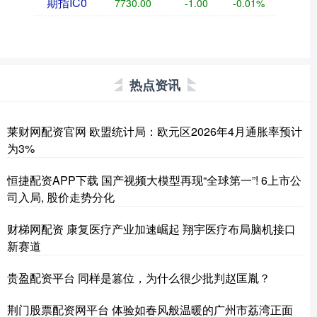
期指IC0
7730.00
-1.00
-0.01%
热点资讯
莱财网配资官网 欧盟统计局：欧元区2026年4月通胀率预计
为3%
恒捷配资APP下载 国产视频大模型再现“全球第一”! 6上市公
司入局, 股价走势分化
财梯网配资 康复医疗产业加速崛起 翔宇医疗布局脑机接口
新赛道
贵盈配资平台 同样是篡位，为什么很少批判赵匡胤？
荆门股票配资网平台 体验如春风般温暖的广州市荔湾正面