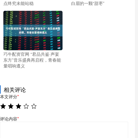
点终究未能站稳
白眉的一颗“甜枣”
巧牛配资官网 “君品共鉴·声宴
东方”音乐盛典再启程，青春能
量唱响遵义
相关评论
本文评分
*
评论内容
*