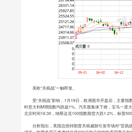
美欧“关税战”一触即发。
受“关税战”影响，1月19日，欧洲股市开盘后，主要指数全
时意大利MIB指数均跌超1%。汽车股集体下挫，宝马一度
北京时间16:30，纳斯达克100指数期货大跌1.2%，标普5
分析指出，美国总统特朗普关税威胁引发市场对“贸易战
消息，欧盟多国正考虑对价值930亿欧元的输欧美国商品