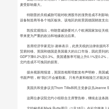
麦受影响最大。
特朗普的关税威胁可能对欧洲股市的涨势造成不利影响。
设备制造商等各个地区板块。该地区的前景因德国财政支出
凯投宏观指出，特朗普威胁要对八个欧洲国家加征关税，
带来更为严重的政治和地缘政治后果。
首席经济学家尼尔·谢林表示，此类关税的法律依据尚不
贸易转移。英国和德国是美国最大的出口市场，因此受到的冲击
GDP下降0.2%至0.3%。美国通胀率可能上升0.1%至
北约造成不可挽回的损害。
据央视新闻报道，英国首相斯塔默发布声明称，美国威胁
书面声明，称“我们不会被勒索。只有丹麦和格陵兰才能决定
美国共和党参议员Thom Tillis和民主党参议员Jeann
这两位参议院北约小组联合主席警告称，继续走这条路对
北约秘书长Mark Rutte周日（1月18日）在社交媒