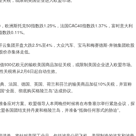
洲斯托克50指数跌1.25%，法国CAC40指数跌1.37%，富时意大利
指数跌0.11%。
集团开盘大跌2.5%至4%，大众汽车、宝马和梅赛德斯-奔驰集团欧股
股价亦集体走低。
930亿欧元的输欧美国商品加征关税，或限制美国企业进入欧盟市场。
性关税将从2月6日起自动生效。
、法国、德国、英国、荷兰和芬兰的输美商品加征10%关税，并宣称
国“全面、彻底购买格陵兰岛”达成协议。
准备应对方案。欧盟领导人本周晚些时候将在布鲁塞尔举行紧急会议，探
表示，欧盟各国团结支持丹麦和格陵兰岛，并准备“抵御任何形式的胁迫”。
税清单，将针对美国工业品，包括波音公司飞机、美国制造的汽车和波旁