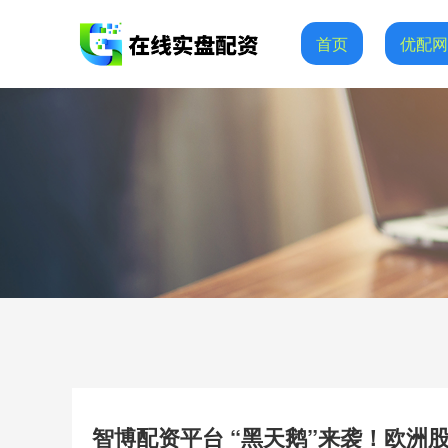
首页
优配
智博配资平台 “黑天鹅”来袭！欧洲