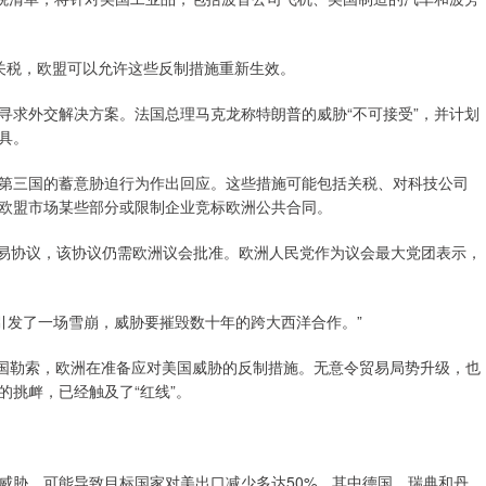
税，欧盟可以允许这些反制措施重新生效。
求外交解决方案。法国总理马克龙称特朗普的威胁“不可接受”，并计划
具。
三国的蓄意胁迫行为作出回应。这些措施可能包括关税、对科技公司
欧盟市场某些部分或限制企业竞标欧洲公共合同。
易协议，该协议仍需欧洲议会批准。欧洲人民党作为议会最大党团表示，
朗普引发了一场雪崩，威胁要摧毁数十年的跨大西洋合作。”
被美国勒索，欧洲在准备应对美国威胁的反制措施。无意令贸易局势升级，也
挑衅，已经触及了“红线”。
胁，可能导致目标国家对美出口减少多达50%，其中德国、瑞典和丹