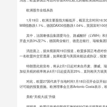
欧洲股市全线杀跌
1月19日，欧洲主要股指大幅低开，截至北京时间16:30，欧
MIB指数跌1.1%，德国DAX30指数跌1.04%，英国富时100
其中，法国奢侈品集团爱马仕、路威酩轩（LVMH）和开云
开盘大跌3%至7%，德国商业银行、德意志银行、瑞银集团
消息面上，据央视新闻19日报道，欧盟多国正考虑对价值
一名欧盟外交官透露，如果欧盟与美国未能达成协议，报复
特朗普此前宣布，将从2月1日起对来自丹麦、挪威、瑞典
加征关税的税率将从6月1日起提高至25%，直到相关方就美
对此，欧盟27国代表于当地时间1月18日召开会议开始
讨可能的报复措施。欧洲理事会主席Antonio Costa
美欧“关税大战”升级
据报道，欧盟已批准但暂停实施的930亿欧元报复性关