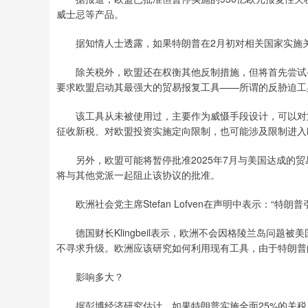
威士忌等产品。
据知情人士透露，如果特朗普在2月初对相关国家实施关
除关税外，欧盟还在权衡其他反制措施，但将首先尝试寻
要求欧盟启动其最强大的贸易报复工具——所谓的反胁迫工
该工具从未被使用过，主要作为威慑手段设计，可以对第
征收新税、对欧盟投资实施定向限制，也可能涉及限制进入
另外，欧盟可能将暂停批准2025年7月与美国达成的贸
将与其他党派一起阻止该协议的批准。
欧洲社会党主席Stefan Lofven在声明中表示：“特
德国财长Klingbeil表示，欧洲不会因格陵兰岛问题
不寻求升级。欧洲应该研究如何利用现有工具，由于特朗普的
影响多大？
据彭博经济研究估计，如果特朗普实施全面25%的关税威