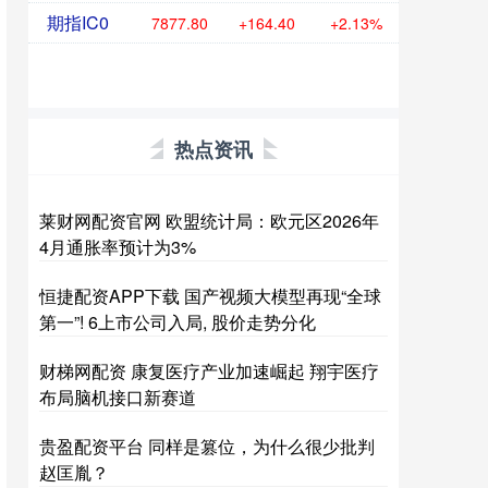
期指IC0
7877.80
+164.40
+2.13%
热点资讯
莱财网配资官网 欧盟统计局：欧元区2026年
4月通胀率预计为3%
恒捷配资APP下载 国产视频大模型再现“全球
第一”! 6上市公司入局, 股价走势分化
财梯网配资 康复医疗产业加速崛起 翔宇医疗
布局脑机接口新赛道
贵盈配资平台 同样是篡位，为什么很少批判
赵匡胤？