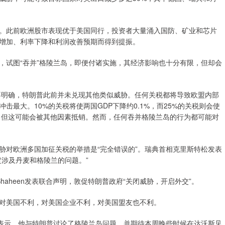
此前欧洲股市表现优于美国同行，投资者大量涌入国防、矿业和芯片
增加、利率下降和利润改善预期而得到提振。
试图“吞并”格陵兰岛，即便付诸实施，其经济影响也十分有限，但却会
明确，特朗普此前并未兑现其他类似威胁。任何关税都将导致欧盟内部
最大。10%的关税将使两国GDP下降约0.1%，而25%的关税则会使
0.2%，但这可能会被其他因素抵销。然而，任何吞并格陵兰岛的行为都可能对
对欧洲多国加征关税的举措是“完全错误的”。瑞典首相克里斯特松发表
涉及丹麦和格陵兰的问题。”
e Shaheen发表联合声明，敦促特朗普政府“关闭威胁，开启外交”。
美国不利，对美国企业不利，对美国盟友也不利。
体上表示，他与特朗普讨论了格陵兰岛问题，并期待本周晚些时候在达沃斯见