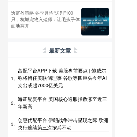
逸富盈策略 冬季月均“送别”100
只，杭城宠物入殓师：让毛孩子体
面地离开
最新文章
富配平台APP下载 美股盘前要点 | 鲍威尔
称将留任美联储理事 谷歌等四巨头今年AI
1、
支出或超7000亿美元
海证配资平台 美国核心通胀指数涨至近三
2、
年新高
创惠优配平台 伊朗战争冲击显现之际 欧洲
3、
央行连续第三次按兵不动