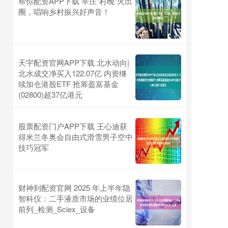
帮你配资APP下载 辛庄“村晚”火出
圈，唱响乡村振兴好声音！
天宇配资官网APP下载 北水动向|
北水成交净买入122.07亿 内资继
续加仓港股ETF 抢筹盈富基金
(02800)超37亿港元
股票配资门户APP下载 王心迪获
得米兰冬奥会自由式滑雪男子空中
技巧冠军
财神到配资官网 2025 年上半年隐
智科仪：二手液质市场的业绩位居
前列_检测_Sciex_设备