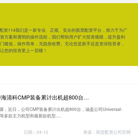
票配资114我们是一家专业、正规、安全的股票配资平台，致力于为广
资方案和透明的操作流程，我们帮助用户扩大投资规模，提升盈利
门槛低，操作简单，无隐形收费。无论您是新手还是资深投资者，
让您的投资更上一层楼！
鑫东财配资平台 华海清科CMP装备累计出机超800台， 平台化战略协同效应显著释放
露，近日，公司CMP装备累计出机超800台，涵盖公司Universal-
S300等多款主力机型和最新款机型....
日期：04-12
来源：期货配资公司官网