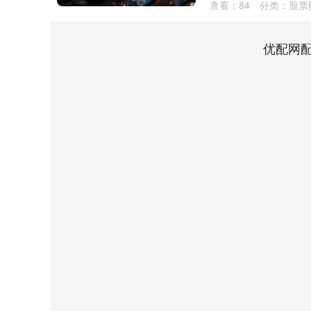
查看：
84
分类：
股票
优配网