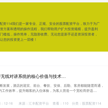
票配资114我们是一家专业、正规、安全的股票配资平台，致力于为广
资方案和透明的操作流程，我们帮助用户扩大投资规模，提升盈利
门槛低，操作简单，无隐形收费。无论您是新手还是资深投资者，
让您的投资更上一层楼！
祥乾配资平台 数字无线对讲系统的核心价值与技术优势，酒店无线对讲系统
不断发展，酒店的迎宾、前台、餐饮、安保、后勤、客房都能随需而通，
工作效率，提升顾客的入住体验，为客人营造一个宽松而舒适....
：12-16
来源：汇丰配资平台
查看：
110
分类：
股票配资114