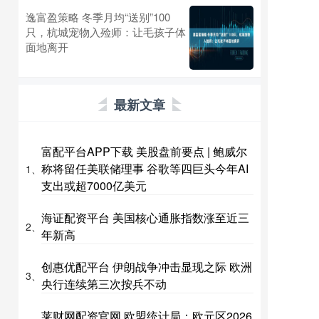
逸富盈策略 冬季月均“送别”100
只，杭城宠物入殓师：让毛孩子体
面地离开
最新文章
富配平台APP下载 美股盘前要点 | 鲍威尔
称将留任美联储理事 谷歌等四巨头今年AI
1、
支出或超7000亿美元
海证配资平台 美国核心通胀指数涨至近三
2、
年新高
创惠优配平台 伊朗战争冲击显现之际 欧洲
3、
央行连续第三次按兵不动
莱财网配资官网 欧盟统计局：欧元区2026