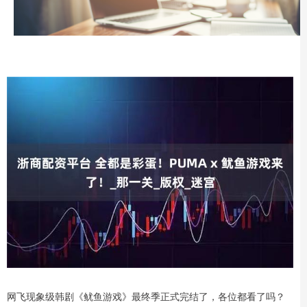
网飞现象级韩剧《鱿鱼游戏》最终季正式完结了，各位都看了吗？