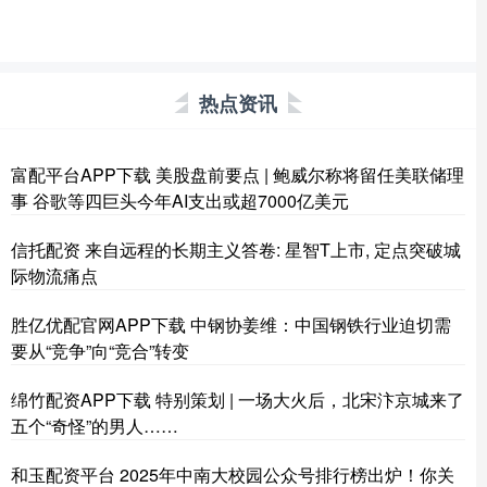
热点资讯
富配平台APP下载 美股盘前要点 | 鲍威尔称将留任美联储理
事 谷歌等四巨头今年AI支出或超7000亿美元
信托配资 来自远程的长期主义答卷: 星智T上市, 定点突破城
际物流痛点
胜亿优配官网APP下载 中钢协姜维：中国钢铁行业迫切需
要从“竞争”向“竞合”转变
绵竹配资APP下载 特别策划 | 一场大火后，北宋汴京城来了
五个“奇怪”的男人……
和玉配资平台 2025年中南大校园公众号排行榜出炉！你关