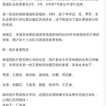
晋级队伍则需要在2号、3号、6号和7号签位中进行选择。
第一阶段的抽签遵循蛇形规则，同时，除了争夺冠、亚、季军，各
队还要进行排位赛以确定其他排名，这可能成为下届比赛抽签分组
的依据。
据规定，本届亚锦赛的成绩将直接影响到2026年伦敦团体世乒赛的
资格，预计前十三名队伍将获得参赛资格。
附：国乒参赛阵容
根据国际乒联官网公布的信息，国乒参加今年亚锦赛的名单已经确
定，世界排名第一的王楚钦和孙颖莎领衔参赛。具体名单如下：
男团：王楚钦、林诗栋、梁靖崑、向鹏、周启豪；
女团：孙颖莎、王曼昱、蒯曼、陈幸同、王艺迪。
期待国乒男团再次夺冠，也期待女团能够夺回金牌并击败日本队，
让我们共同期待！
发布于：广东省