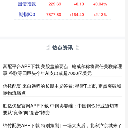
国债指数
229.69
+0.10
+0.04%
期指IC0
7877.80
+164.40
+2.13%
热点资讯
富配平台APP下载 美股盘前要点 | 鲍威尔称将留任美联储理
事 谷歌等四巨头今年AI支出或超7000亿美元
信托配资 来自远程的长期主义答卷: 星智T上市, 定点突破城
际物流痛点
胜亿优配官网APP下载 中钢协姜维：中国钢铁行业迫切需
要从“竞争”向“竞合”转变
绵竹配资APP下载 特别策划 | 一场大火后，北宋汴京城来了