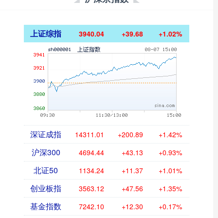
上证综指
3940.04
+39.68
+1.02%
深证成指
14311.01
+200.89
+1.42%
沪深300
4694.44
+43.13
+0.93%
北证50
1134.24
+11.37
+1.01%
创业板指
3563.12
+47.56
+1.35%
基金指数
7242.10
+12.30
+0.17%