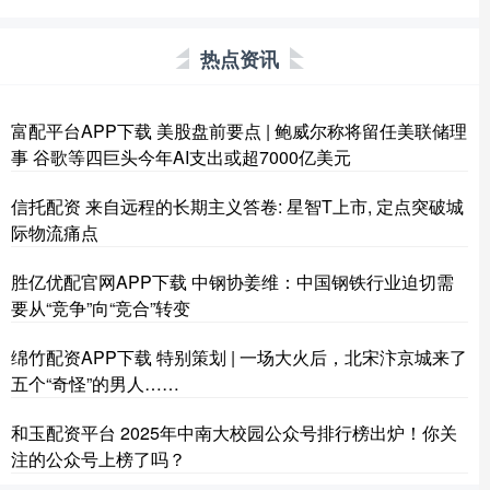
热点资讯
富配平台APP下载 美股盘前要点 | 鲍威尔称将留任美联储理
事 谷歌等四巨头今年AI支出或超7000亿美元
信托配资 来自远程的长期主义答卷: 星智T上市, 定点突破城
际物流痛点
胜亿优配官网APP下载 中钢协姜维：中国钢铁行业迫切需
要从“竞争”向“竞合”转变
绵竹配资APP下载 特别策划 | 一场大火后，北宋汴京城来了
五个“奇怪”的男人……
和玉配资平台 2025年中南大校园公众号排行榜出炉！你关
注的公众号上榜了吗？