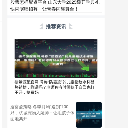
股票怎样配资平台 山东大学2025级开学典礼
快闪演唱招募，让青春闪耀舞台！
推荐资讯
捷希源配官网 号称“防霸凌”的儿童指纹水杯登
热销榜，靠谱吗？老师称有时候孩子自己也打
不开，挺费妈
逸富盈策略 冬季月均“送别”100
只，杭城宠物入殓师：让毛孩子体
面地离开