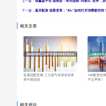
上一篇：
创赢盘平台 国资委：带头抵制“内卷式”竞争，
下一篇：
盈禾配资 场景变革：“AI+”如何打开消费新空间
相关文章
富通优配官网 三大底气有望夯实券
168配资官
商中期业绩
严正声明！
相关评论