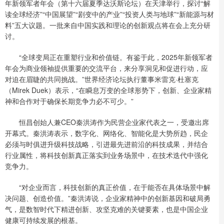
年新领军者年会（第十六届夏季达沃斯论坛）在天津举行，探讨“解
读全球经济”“中国展望”“剧变中的产业”“投资人类与地球”“新能源与材
料”五大议题。一批来自中国实践和理论的创新观点将在会上充分研
讨。
“全球变局正在重塑行业和价值链。有鉴于此，2025年新领军者
年会为商业领袖提供重要的交流平台，来分享洞见和促进行动，应
对迫在眉睫的共同挑战。”世界经济论坛执行董事米雷克·杜塞克
（Mirek Duek）表示，“在瞬息万变的全球形势下，创新、企业家精
神和合作对于确保长期竞争力必不可少。”
恒昌创始人兼CEO秦洪涛作为民营企业家代表之一，受邀出席
开幕式。秦洪涛表示，数字化、网络化、智能化是大势所趋，民企
必须与时俱进升级科技战略，引进最先进前沿的科技成果，并结合
行业属性，将科技创新真正落实到业务场景中，在技术迭代中强化
竞争力。
“对企业而言，科技创新的真正价值，在于能否在具体场景中解
决问题、创造价值。”秦洪涛说，企业家精神中的创新基因和破局勇
气，是数智时代下精进创新、攻坚克难的关键要素，也是中国企业
健康可持续发展的根基。