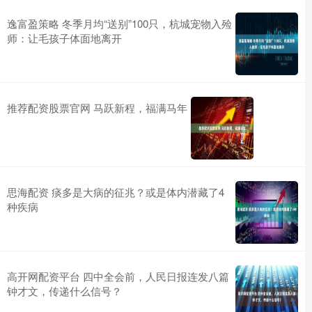
逸富盈策略 冬季月均“送别”100只，杭城宠物入殓
师：让毛孩子体面地离开
推荐配资股票官网 马跃新程，福满马年
思海配资 痰多是大病的征兆？或是体内潜藏了4
种疾病
高开网配资平台 四中全会前，人民日报连发八篇
钟才文，传递什么信号？