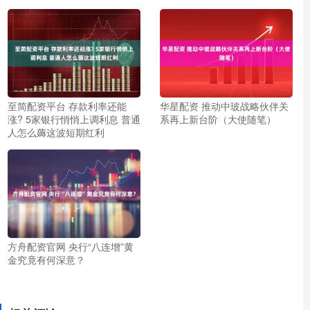
至简配资平台 存款利率还能
华星配资 推动中玻战略伙伴关
涨? 5家银行悄悄上调利息 普通
系再上新台阶（大使随笔）
人怎么薅这波短期红利
方舟配资官网 央行“八连增”黄
金究竟有何深意？