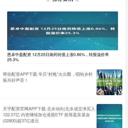
恩卓中盈配资 12月25日南药转债上涨0.86%，转股溢价率
25.3%
帮你配资APP下载 辛庄“村晚”火出圈，唱响乡村
振兴好声音！
天宇配资官网APP下载 北水动向|北水成交净买入
122.07亿 内资继续加仓港股ETF 抢筹盈富基金
(02800)超37亿港元