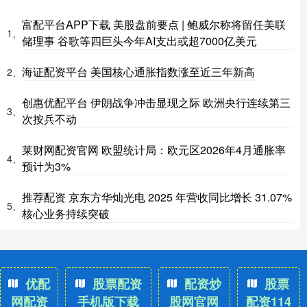
富配平台APP下载 美股盘前要点 | 鲍威尔称将留任美联
1、
储理事 谷歌等四巨头今年AI支出或超7000亿美元
海证配资平台 美国核心通胀指数涨至近三年新高
2、
创惠优配平台 伊朗战争冲击显现之际 欧洲央行连续第三
3、
次按兵不动
莱财网配资官网 欧盟统计局：欧元区2026年4月通胀率
4、
预计为3%
推荐配资 京东方华灿光电 2025 年营收同比增长 31.07%
5、
核心业务持续突破
优配
股票配资
配资炒
股票
网配资
手机版下载
股网官网
配资114