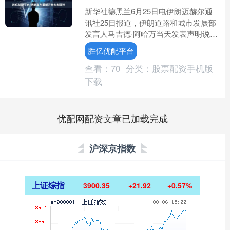
新华社德黑兰6月25日电伊朗迈赫尔通
讯社25日报道，伊朗道路和城市发展部
发言人马吉德·阿哈万当天发表声明说，
伊朗东部空域已重新开放，允许国际过
胜亿优配平台
境航班以及从伊朗东....
查看：
70
分类：
股票配资手机版
下载
优配网配资文章已加载完成
沪深京指数
上证综指
3900.35
+21.92
+0.57%