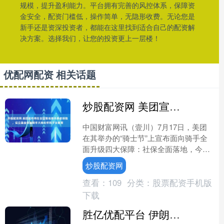
规模，提升盈利能力。平台拥有完善的风控体系，保障资
金安全，配资门槛低，操作简单，无隐形收费。无论您是
新手还是资深投资者，都能在这里找到适合自己的配资解
决方案。选择我们，让您的投资更上一层楼！
优配网配资 相关话题
炒股配资网 美团宣布将在全国落地骑手养老保险，设立基金保障骑手大病关怀和子女教育
中国财富网讯（壹川）7月17日，美团
在其举办的“骑士节”上宣布面向骑手全
面升级四大保障：社保全面落地，今年
年底养老保险补贴将推广全国，预计覆
炒股配资网
盖超过百万骑手，骑手....
查看：
109
分类：
股票配资手机版
下载
胜亿优配平台 伊朗宣布重新开放东部领空