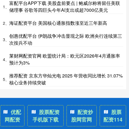
富配平台APP下载 美股盘前要点 | 鲍威尔称将留任美联
1、
储理事 谷歌等四巨头今年AI支出或超7000亿美元
海证配资平台 美国核心通胀指数涨至近三年新高
2、
创惠优配平台 伊朗战争冲击显现之际 欧洲央行连续第三
3、
次按兵不动
莱财网配资官网 欧盟统计局：欧元区2026年4月通胀率
4、
预计为3%
推荐配资 京东方华灿光电 2025 年营收同比增长 31.07%
5、
核心业务持续突破
优配
股票配资
配资炒
股票
网配资
手机版下载
股网官网
配资114