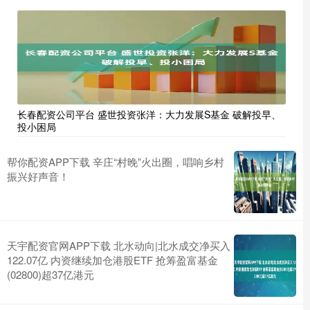
长春配资公司平台 盛世投资张洋：大力发展S基金 破解投早、
投小困局
帮你配资APP下载 辛庄“村晚”火出圈，唱响乡村
振兴好声音！
天宇配资官网APP下载 北水动向|北水成交净买入
122.07亿 内资继续加仓港股ETF 抢筹盈富基金
(02800)超37亿港元