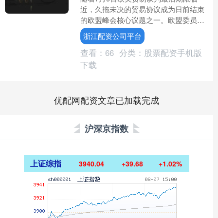
近，久拖未决的贸易协议成为日前结束
的欧盟峰会核心议题之一。欧盟委员会
主席冯德莱恩在峰会期间说，欧盟已收
浙江配资公司平台
到美国就关税问题提出的“....
查看：
66
分类：
股票配资手机版
下载
优配网配资文章已加载完成
沪深京指数
上证综指
3940.04
+39.68
+1.02%