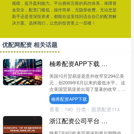
规模，提升盈利能力。平台拥有完善的风控体系，保障资
金安全，配资门槛低，操作简单，无隐形收费。无论您是
新手还是资深投资者，都能在这里找到适合自己的配资解
决方案。选择我们，让您的投资更上一层楼！
优配网配资 相关话题
楠希配资APP下载 贸易逆差降至2009年以来最低水平, 特朗普关税初见端倪
美国10月贸易逆差意外收窄至294亿美
元，创2009年6月以来的最低水平。 这
次美国贸易逆差出现了显著的收窄，主
要归因于进口额的急剧下降和出口的温
楠希配资APP下载
和增长。具体来....
查看：
190
分类：
股票配资114
浙江配资公司平台 “大限”将至 欧盟对美贸易谈判的多重考量_冯德莱恩_协议_关税
随着7月9日欧美贸易谈判最后期限临